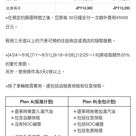
此後每天
JPY14,300
JPY13,200
※在預定的歸還時間之後，您將每 30分鐘支付一次額外費用¥5000
日元。
租用三天或以上的汽車可預約往返商店或酒店的接駁服務。
※[4/24～5/9],[7/1～8/31],[9/18~9/28],[12/25～1/6]將收取額外20％
的繁忙季節。
另外，使用條件為3天2夜以上。
※除了車輛租賃費用，還包括自賠責保險和任意保險。
Plan A(标准计划)
Plan B(全包计划)
還車時需要入滿汽油
還車時無需加滿汽油
包含自願保險
包括任意保險
沒有NOC補償
包括NOC補償
包括免責賠償