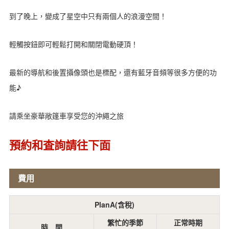
到了晚上，變成了星空中只有兩個人的浪漫空間！
輕觸按鈕即可輕鬆打開和關閉電動硬頂！
最新的導航和後置攝像頭也是標配，還有藍牙音頻等很多方便的功
能♪
請乘坐豪華敞篷車享受您的沖繩之旅
預約和査詢請往下面
費用
PlanA(含稅)
繁忙的季節
正常時期
時 間