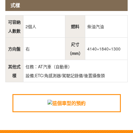
式樣
可容納
2個人
燃料
柴油汽油
人數數
尺寸
方向盤
右
4140×1840×1300
（mm）
其他式
任務：AT汽車（自動車）
樣
設備;ETC/角感測器/駕駛記錄儀/後置攝像頭